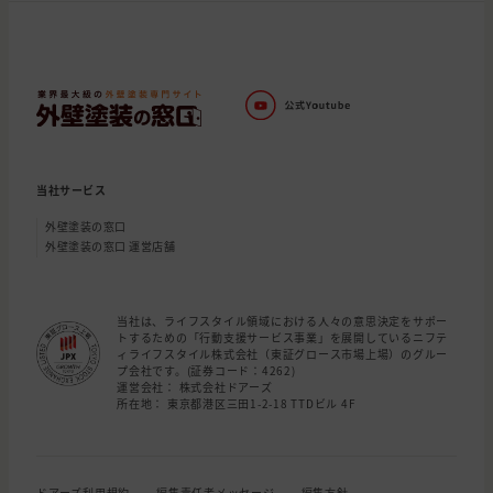
当社サービス
外壁塗装の窓口
外壁塗装の窓口 運営店舗
当社は、ライフスタイル領域における人々の意思決定をサポー
トするための「行動支援サービス事業」を展開しているニフテ
ィライフスタイル株式会社（東証グロース市場上場）のグルー
プ会社です。(証券コード：4262)
運営会社： 株式会社ドアーズ
所在地： 東京都港区三田1-2-18 TTDビル 4F
ドアーズ利用規約
編集責任者メッセージ
編集方針