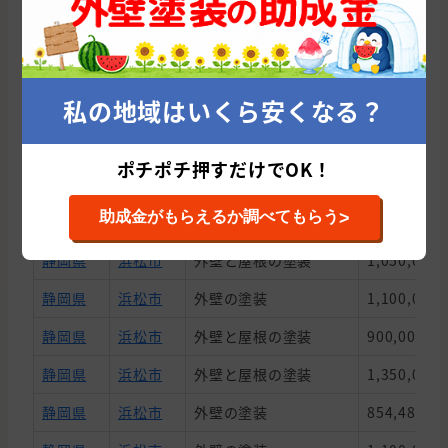
まごころ塗装店は累計16件の施工実績があり、平均施工
金額は1,008,749円です。
私の地域はいくら安くなる？
都道府県
市区町村
施工内容
契約金額
静岡県
浜松市
外壁の塗装
1,210,000
ポチポチ押すだけでOK！
静岡県
浜松市
外壁の塗装
850,000円
>
助成金がもらえるか調べてもらう
静岡県
浜松市
外壁と屋根の塗装
950,000円
静岡県
浜松市
外壁と屋根の塗装
1,050,000
静岡県
浜松市
外壁の塗装
1,100,000
静岡県
浜松市
外壁と屋根の塗装
900,000円
静岡県
浜松市
外壁と屋根の塗装
1,350,000
静岡県
浜松市
外壁の塗装
854,480円