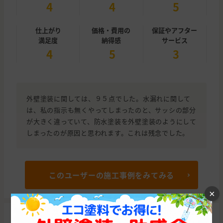
4
4
5
仕上がり
価格・費用の
保証やアフター
満足度
納得感
サービス
4
5
3
外壁塗装に関しては、９５点でした。水漏れに関して
は、私の指示も無くやってしまったのと、サッシの部分
が大きく違っていて、防水塗装を外壁塗装のようにして
しまったのが原因と思われます。これは残念でした。
このユーザーの施工事例をみてみる
×
まごころ塗装店の成約・施工情報