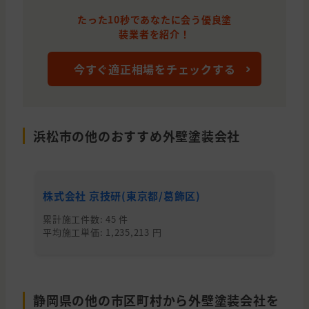
たった10秒であなたに会う優良塗
装業者を紹介！
今すぐ適正相場をチェックする
浜松市の他のおすすめ外壁塗装会社
株式会社 京技研(東京都/葛飾区)
株
累計施工件数: 45 件
累
平均施工単価: 1,235,213 円
平均
静岡県の他の市区町村から外壁塗装会社を