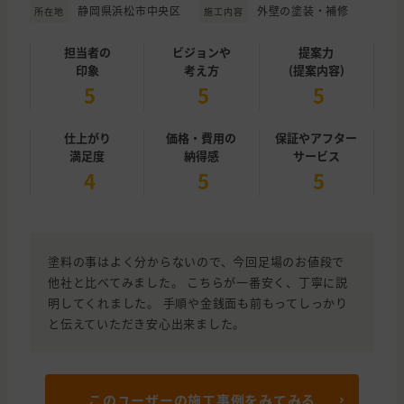
静岡県浜松市中央区
外壁の塗装・補修
所在地
施工内容
担当者の
ビジョンや
提案力
印象
考え方
(提案内容)
5
5
5
仕上がり
価格・費用の
保証やアフター
満足度
納得感
サービス
4
5
5
塗料の事はよく分からないので、今回足場のお値段で
他社と比べてみました。 こちらが一番安く、丁寧に説
明してくれました。 手順や金銭面も前もってしっかり
と伝えていただき安心出来ました。
このユーザーの施工事例をみてみる