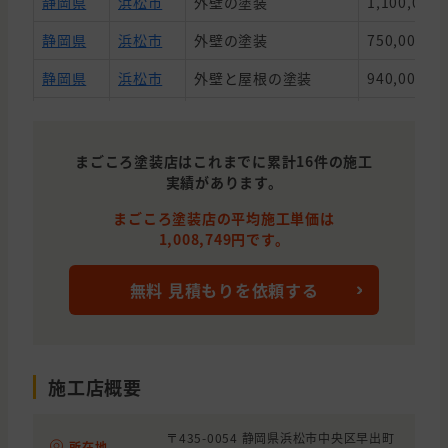
静岡県
浜松市
外壁の塗装
1,100,000
静岡県
浜松市
外壁の塗装
750,000円
静岡県
浜松市
外壁と屋根の塗装
940,000円
静岡県
浜松市
外壁と屋根の塗装
850,000円
静岡県
磐田市
外壁の塗装, 屋根の塗装
1,000,000
まごころ塗装店はこれまでに累計16件の施工
実績があります。
静岡県
浜松市
外壁の塗装
1,050,000
まごころ塗装店の平均施工単価は
静岡県
浜松市
外壁と屋根の塗装
1,085,500
1,008,749円です。
静岡県
浜松市
外壁と屋根の塗装
1,100,000
無料 見積もりを依頼する
施工店概要
〒435-0054 静岡県浜松市中央区早出町
所在地