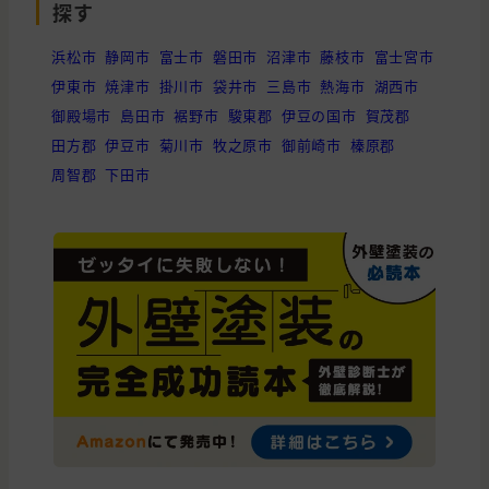
探す
浜松市
静岡市
富士市
磐田市
沼津市
藤枝市
富士宮市
伊東市
焼津市
掛川市
袋井市
三島市
熱海市
湖西市
御殿場市
島田市
裾野市
駿東郡
伊豆の国市
賀茂郡
田方郡
伊豆市
菊川市
牧之原市
御前崎市
榛原郡
周智郡
下田市