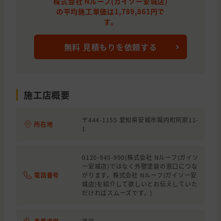
株式会社 Nルーフ(ガイソー安城店)
愛知県
高浜市
外壁と屋根の塗装
の平均施工単価は1,789,861円で
す。
愛知県
刈谷市
外壁の塗装
愛知県
西尾市
屋根の塗装, 屋根の貼り替え(葺き替え
無料 見積もりを依頼する
愛知県
安城市
屋根の塗装
愛知県
刈谷市
屋根の貼り替え(葺き替え)
施工店概要
愛知県
碧南市
外壁の塗装
愛知県
安城市
屋根の貼り替え(葺き替え), わからな
〒444-1155 愛知県安城市堀内町阿原11-
所在地
1
愛知県
碧南市
全面の貼り替え
愛知県
西尾市
外壁の塗装
0120-945-990(株式会社 Nルーフ(ガイソ
ー安城店)ではなく外壁塗装の窓口につな
愛知県
電話番号
刈谷市
がります。株式会社 Nルーフ(ガイソー安
屋根の貼り替え(葺き替え)
城店)を紹介して欲しいとお伝えしていた
だければスムーズです。)