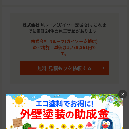
株式会社 Nルーフ(ガイソー安城店)はこれま
でに累計24件の施工実績があります。
株式会社 Nルーフ(ガイソー安城店)
の平均施工単価は1,789,861円で
す。
無料 見積もりを依頼する
×
施工店口コミ情報
この施工店の評価
3
愛知県刈谷市
完工時期：2022年12月