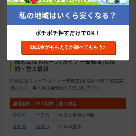
態度が丁寧で工事の方法や材料の選定、その他の比較にた
いして、またこちらの質問に対して丁寧にわかりやすく回
私の地域はいくら安くなる？
答していただき 安心感と信用してもいいのかなと思うよ
うにまりました。今回は屋根の全修理ですが、良い工事を
していただければ 今後外壁塗装もお願いする対象になる
ポチポチ押すだけでOK！
と思います。
続きを見る
>
助成金がもらえるか調べてもらう
株式会社 Nルーフ(ガイソー安城店)の成
約・施工情報
株式会社 Nルーフ(ガイソー安城店)は累計24件の施工実
績があり、平均施工金額は1,789,861円です。
都道府県
市区町村
施工内容
愛知県
半田市
外壁と屋根の塗装
愛知県
岡崎市
外壁の塗装