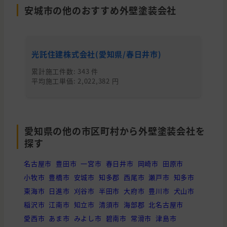
安城市の他のおすすめ外壁塗装会社
光託住建株式会社(愛知県/春日井市)
オ
累計施工件数: 343 件
累
平均施工単価: 2,022,382 円
平均
愛知県の他の市区町村から外壁塗装会社を
探す
名古屋市
豊田市
一宮市
春日井市
岡崎市
田原市
小牧市
豊橋市
安城市
知多郡
西尾市
瀬戸市
知多市
東海市
日進市
刈谷市
半田市
大府市
豊川市
犬山市
稲沢市
江南市
知立市
清須市
海部郡
北名古屋市
愛西市
あま市
みよし市
碧南市
常滑市
津島市