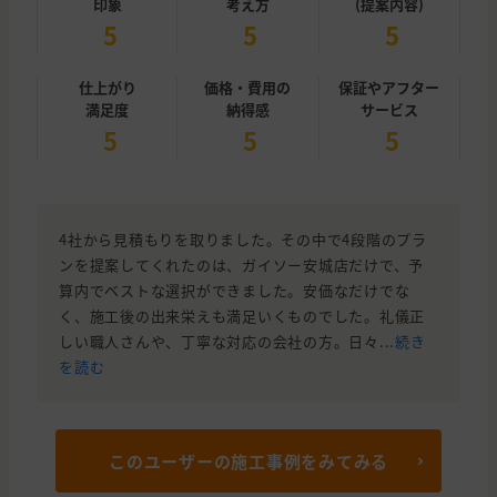
印象
考え方
(提案内容)
5
5
5
仕上がり
価格・費用の
保証やアフター
満足度
納得感
サービス
5
5
5
4社から見積もりを取りました。その中で4段階のプラ
ンを提案してくれたのは、ガイソー安城店だけで、予
算内でベストな選択ができました。安価なだけでな
く、施工後の出来栄えも満足いくものでした。礼儀正
しい職人さんや、丁寧な対応の会社の方。日々...
続き
を読む
このユーザーの施工事例をみてみる