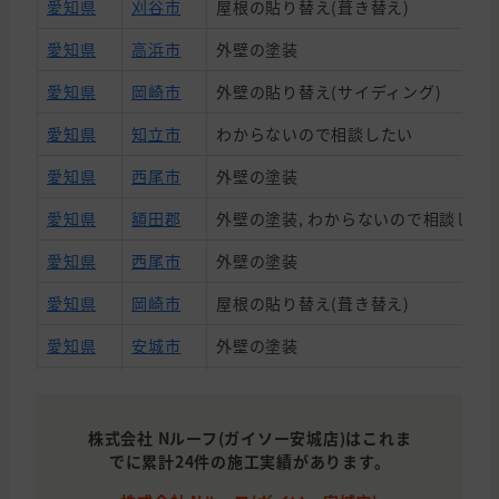
愛知県
刈谷市
屋根の貼り替え(葺き替え)
愛知県
高浜市
外壁の塗装
愛知県
岡崎市
外壁の貼り替え(サイディング)
愛知県
知立市
わからないので相談したい
愛知県
西尾市
外壁の塗装
愛知県
額田郡
外壁の塗装, わからないので相談したい
愛知県
西尾市
外壁の塗装
愛知県
岡崎市
屋根の貼り替え(葺き替え)
愛知県
安城市
外壁の塗装
愛知県
西尾市
外壁の塗装, 屋根の貼り替え(葺き替え
愛知県
安城市
外壁の塗装, 防水
株式会社 Nルーフ(ガイソー安城店)はこれま
でに累計24件の施工実績があります。
愛知県
岡崎市
外壁の塗装