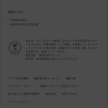
当社サービス
外壁塗装の窓口
外壁塗装の窓口 運営店舗
当社は、ライフスタイル領域における人々の意思決定をサポー
トするための「行動支援サービス事業」を展開しているニフテ
ィライフスタイル株式会社（東証グロース市場上場）のグルー
プ会社です。(証券コード：4262)
運営会社： 株式会社ドアーズ
所在地： 東京都港区三田1-2-18 TTDビル 4F
ドアーズ利用規約
編集責任者メッセージ
編集方針
プライバシーポリシー
行動ターゲティング広告について
施工店口コミ情報 評価基準
運営会社
お問い合わせ
リフォームローン