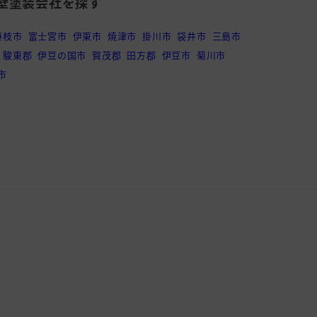
壁塗装会社を探す
藤枝市
富士宮市
伊東市
焼津市
掛川市
袋井市
三島市
駿東郡
伊豆の国市
賀茂郡
田方郡
伊豆市
菊川市
市