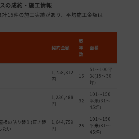
ビスの成約・施工情報
累計15件の施工実績があり、平均施工金額は
築
契約金額
年
面積
数
51～100平
1,758,312
15
米(15～30
円
坪)
101～150
1,236,488
32
平米(31～
円
45坪)
101～150
 屋根の貼り替え(葺き替
1,644,759
25
平米(31～
したい
円
45坪)