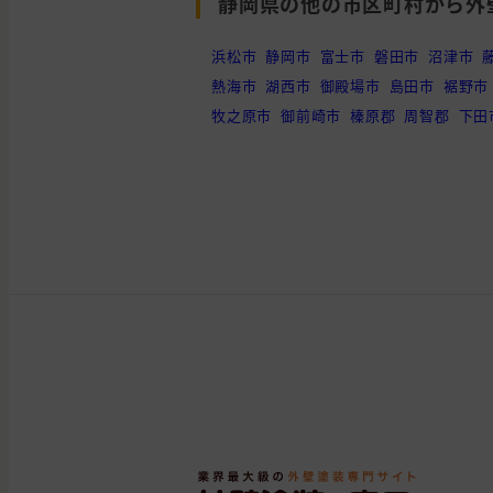
静岡県の他の市区町村から外
浜松市
静岡市
富士市
磐田市
沼津市
熱海市
湖西市
御殿場市
島田市
裾野市
牧之原市
御前崎市
榛原郡
周智郡
下田