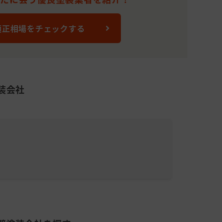
734,074
12
米(15～30
円
坪)
適正相場をチェックする
装会社
)
株式会
累計施工件
平均施工単