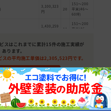
151～200
3,100,323
)
20
平米(46～
円
60坪)
151～200
1,430,259
11
平米(46～
円
60坪)
ービスはこれまでに累計15件の施工実績が
101～150
1,740,000
15
平米(31～
あります。
円
45坪)
スの平均施工単価は2,305,523円です。
151～200
), わからないので相談
5,989,350
30
平米(46～
円
 見積もりを依頼する
60坪)
101～150
4,800,000
ング)
17
平米(31～
円
45坪)
151～200
1,477,894
19
平米(46～
円