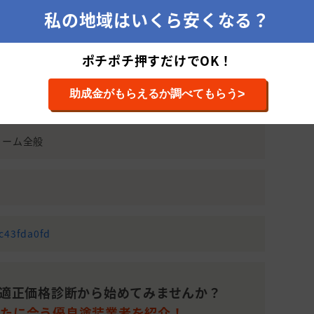
60坪)
私の地域はいくら安くなる？
静岡県浜松市東区長鶴町169
151～200
4,510,000
35
平米(46～
円
ポチポチ押すだけでOK！
60坪)
990(株式会社 コトブキ外装サービスではなく外壁塗装の窓口
。株式会社 コトブキ外装サービスを紹介して欲しいとお
>
助成金がもらえるか調べてもらう
ればスムーズです。)
2,741,200
501平米
20
円
(151坪)～
ォーム全般
101～150
1,100,000
11
平米(31～
円
45坪)
51～100平
1,120,191
30
米(15～30
円
坪)
dc43fda0fd
101～150
1,200,000
20
平米(31～
円
45坪)
適正価格診断から始めてみませんか？
なたに会う優良塗装業者を紹介！
51～100平