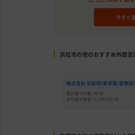
岡
松
外壁の塗装
県
市
今すぐ
浜松市の他のおすすめ外壁塗
株式会社 京技研(東京都/葛飾区
累計施工件数: 45 件
平均施工単価: 1,235,213 円