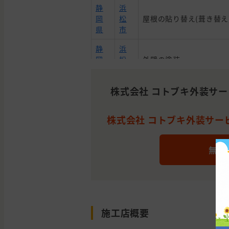
静
浜
岡
松
屋根の貼り替え(葺き替え
県
市
静
浜
岡
松
外壁の塗装
県
市
静
株式会社 コトブキ外装サ
磐
岡
田
外壁と屋根の塗装
県
市
株式会社 コトブキ外装サービ
静
浜
屋根の貼り替え(葺き替え
岡
松
したい
無料
県
市
静
浜
岡
松
外壁の貼り替え(サイディ
県
市
施工店概要
静
浜
岡
松
外壁の塗装