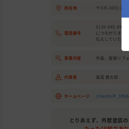
県
市
所在地
〒435-0031 
静
浜
岡
松
外壁と屋根の塗装
県
市
0120-945-
電話番号
につながります
静
浜
伝えしていただけ
岡
松
外壁の塗装
県
市
事業内容
外装、屋根リフ
静
浜
岡
松
外壁と屋根の塗装
県
市
代表者
冨高 健太郎
静
浜
岡
松
外壁の塗装
県
市
ホームページ
/clients/P_5fb
静
浜
岡
松
外壁と屋根の塗装
県
市
とりあえず、外壁塗装の
たった10秒であ
静
浜