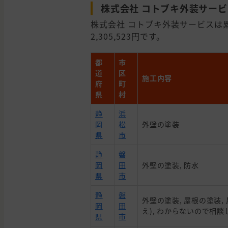
株式会社 コトブキ外装サー
株式会社 コトブキ外装サービスは
2,305,523円です。
都
市
道
区
施工内容
府
町
県
村
静
浜
岡
松
外壁の塗装
県
市
静
磐
岡
田
外壁の塗装, 防水
県
市
静
磐
外壁の塗装, 屋根の塗装,
岡
田
え), わからないので相談
県
市