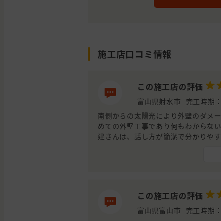
施工店口コミ情報
この施工店の評価
富山県射水市
完工時期：
南側からの太陽光により外壁のダメ
めての外壁工事であり何もわからな
建さんは、話し方が簡潔で分かりや
んが笑顔で挨拶してくれる非常に感
この施工店の評価
富山県富山市
完工時期：