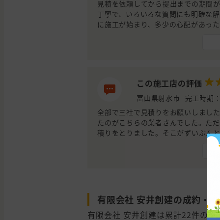
見積を依頼してから提出までの期間
丁寧で、いろいろな質問にも明確な
に施工が始まり、多少の心配があった
さんに依頼して正解だった思った。
この施工店の評価
富山県射水市
完工時期：
全部で三社で見積りをお願いしまし
たのがこちらの業者さんでした。ただ
積りをとりました。そこがずいぶん
した。最終的にはその熱意に負けて
たので、安井創建にして良かったと思
有限会社 安井創建の成約・
有限会社 安井創建は累計22件の施工