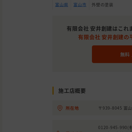
富山県
富山市
外壁の塗装
富山県
富山市
外壁の塗装
有限会社 安井創建はこれ
有限会社 安井創建の平
富山県
射水市
外壁の塗装
無料
富山県
富山市
外壁の塗装
富山県
富山市
外壁の塗装
外壁の塗装, わから
施工店概要
富山県
富山市
談したい
中新川
屋根の塗装, わから
所在地
〒939-8045 
富山県
郡
談したい
富山県
砺波市
外壁の塗装
0120-945-