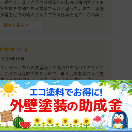
が一番早く、施工方法や各種塗料の特長の説明がとても
解答を頂き信頼できる業者さんだと思った。また、実際
が各工程での職人さんの丁寧な仕事を見て、この業者
施工完了後の仕上具合も期待通りだった。
続きを見る
4
2020年10月
たが、唯一こちらの要望通りに見積りを持ってきてくれ
、これでは比較できないので、自ら別の業者さんに見
と安かったのですが、そこよりもさらに安くしてくれま
契約しました。職人さんの感じもよく、仕事も丁寧だっ
続きを見る
っています。
施工情報
実績があり、平均施工金額は1,358,427円です。