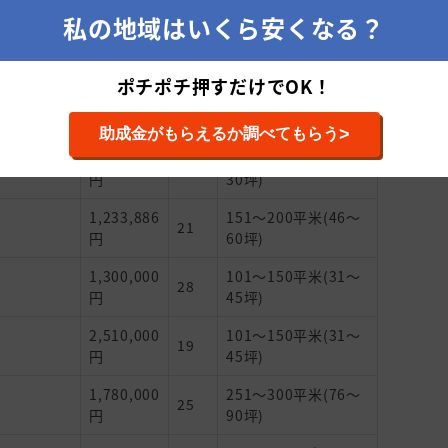
私の地域はいくら安くなる？
築年
契約金額
面積
数
ポチポチ押すだけでOK！
2,200,000
101～150平米(31～
19
円
45坪)
>
助成金がもらえるか調べてもらう
2,041,790
51～100平米(15～
15
円
30坪)
1,233,886
151～200平米(46～
21
円
60坪)
1,300,000
101～150平米(31～
28
円
45坪)
2,510,000
101～150平米(31～
19
円
45坪)
1,780,000
251～300平米(76～
25
円
90坪)