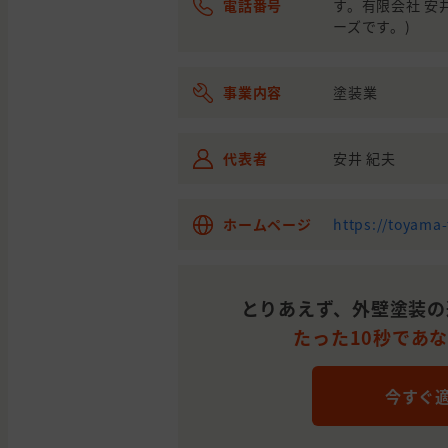
電話番号
す。有限会社 
ーズです。)
富山県
射水市
外壁の塗装
事業内容
塗装業
富山県
魚津市
外壁の塗装
富山県
砺波市
外壁の塗装
代表者
安井 紀夫
富山県
富山市
外壁の塗装
ホームページ
https://toyama
富山県
富山市
外壁の塗装
とりあえず、外壁塗装の
中新川
富山県
たった10秒であ
外壁の塗装
郡
富山県
富山市
外壁の塗装
今すぐ