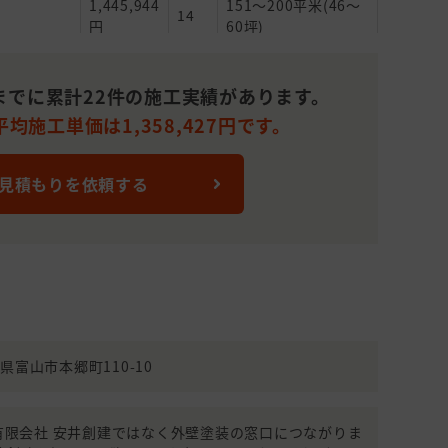
1,445,944
151～200平米(46～
14
円
60坪)
942,172
51～100平米(15～
10
円
30坪)
までに累計22件の施工実績があります。
均施工単価は1,358,427円です。
1,600,000
151～200平米(46～
20
円
60坪)
 見積もりを依頼する
970,000
101～150平米(31～
22
円
45坪)
1,000,000
51～100平米(15～
30
円
30坪)
ないので相
1,581,563
201～250平米(61～
19
円
75坪)
ないので相
500,000
301～350平米(91～
富山県富山市本郷町110-10
20
円
105坪)
642,500
51～100平米(15～
18
990(有限会社 安井創建ではなく外壁塗装の窓口につながりま
円
30坪)