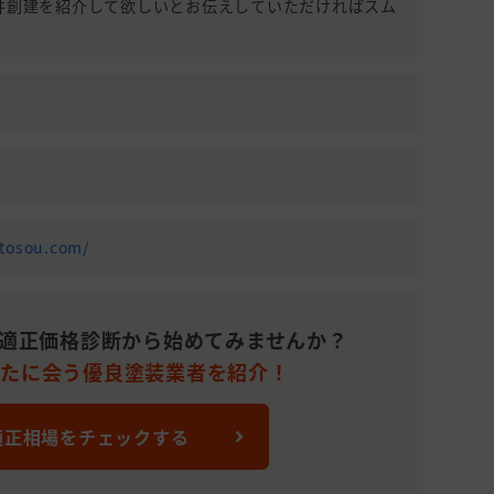
安井創建を紹介して欲しいとお伝えしていただければスム
1,100,000
51～100平米(15～
20
円
30坪)
1,000,000
101～150平米(31～
10
円
45坪)
1,150,000
101～150平米(31～
13
円
45坪)
900,000
101～150平米(31～
14
-tosou.com/
円
45坪)
1,155,519
151～200平米(46～
11
円
60坪)
適正価格診断から始めてみませんか？
1,400,000
201～250平米(61～
なたに会う優良塗装業者を紹介！
20
円
75坪)
1,482,030
30
分からない
適正相場をチェックする
円
1,950,000
201～250平米(61～