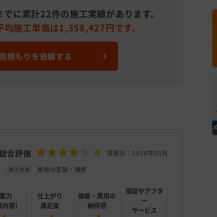
までに累計22件の施工実績があります。
均施工単価は1,358,427円です。
 見積もりを依頼する
4
総合評価
投稿日：2026年05月
屋根の塗装・補修
施工内容
保証やアフタ
案力
仕上がり
価格・費用の
ー
案内容)
満足度
納得感
サービス