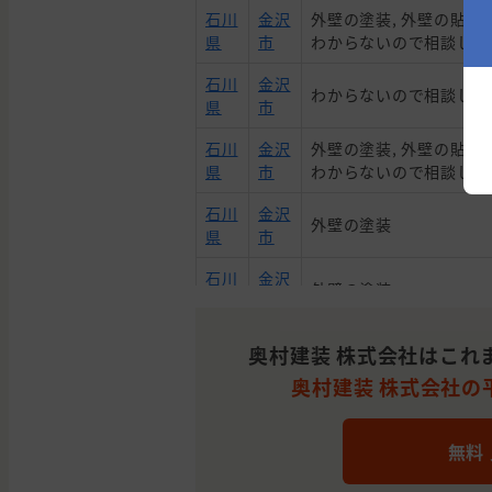
石川
金沢
外壁の塗装, 外壁の貼り替
県
市
わからないので相談した
石川
金沢
わからないので相談した
県
市
石川
金沢
外壁の塗装, 外壁の貼り替
県
市
わからないので相談した
石川
金沢
外壁の塗装
県
市
石川
金沢
外壁の塗装
県
市
石川
かほ
屋根の塗装, 雨漏り・防
奥村建装 株式会社はこれ
県
く市
(葺き替え), 雨漏り, 防水
奥村建装 株式会社の平
石川
河北
外壁の塗装
県
郡
無料
石川
金沢
外壁の塗装