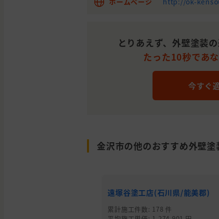
ホームページ
http://ok-kens
石川
金沢
屋根の塗装, 雨漏り・防
県
市
石川
金沢
外壁の塗装
とりあえず、外壁塗装の
県
市
たった10秒であ
石川
白山
外壁の塗装, 雨漏り・防
県
市
今すぐ
石川
かほ
外壁の塗装
県
く市
石川
金沢
外壁の塗装
県
市
金沢市の他のおすすめ外壁塗
石川
白山
外壁の塗装, 外壁の貼り替
県
市
わからないので相談した
石川
河北
外壁の塗装
県
郡
遠塚谷塗工店(石川県/能美郡)
石川
金沢
累計施工件数: 178 件
外壁の塗装
県
市
平均施工単価: 1,274,901 円