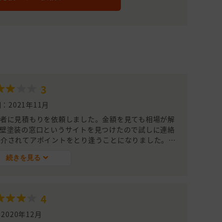
3
：2021年11月
者に見積もりを依頼しました。金額を見ても相場が解
壁塗装の窓口というサイトを見つけたので試しに連絡
紹介されてアポイントをとり逢うことになりました。１
ルでもやり取り出来たのでこちらが電話に出れない時は
続きを見る
ったです。２社目は連絡が早かったのですが電話だけだ
かったです。３社目は連絡が遅いことと、かなり高齢
らかったです。金額は一番安かったけどコミュニケーシ
ラブルになりかねないので３社目は辞めました。２社目
4
の種類が少ないので辞めました。結果１社目の奥村健裝
話しやすい、壁の色も豊富だった。金額も合っていたこ
2020年12月