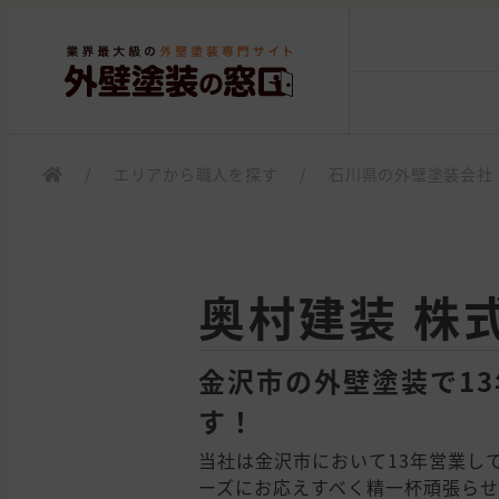
/
エリアから職人を探す
/
石川県の外壁塗装会社
奥村建装 株
金沢市の外壁塗装で1
す！
当社は金沢市において13年営業し
ーズにお応えすべく精一杯頑張ら