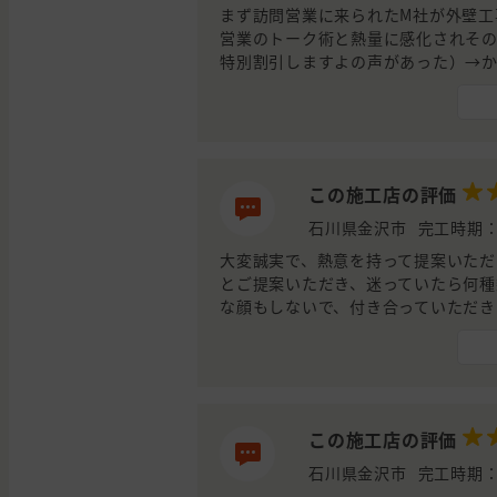
とが決め手です。
まず訪問営業に来られたM社が外壁工
営業のトーク術と熱量に感化されそ
特別割引しますよの声があった）→
業者に見積り額を提示してもらう事を
いた業者1社（O社）の計2社に見積
社がかなりの高額な契約と判明→直
いましたO社と契約（K社は口頭での
自分自身良い経験となったと思いま
この施工店の評価
ずは相場を知る事が大切だと身に染
石川県金沢市
完工時期：
大変誠実で、熱意を持って提案いただ
とご提案いただき、迷っていたら何種
な顔もしないで、付き合っていただき
この施工店の評価
石川県金沢市
完工時期：