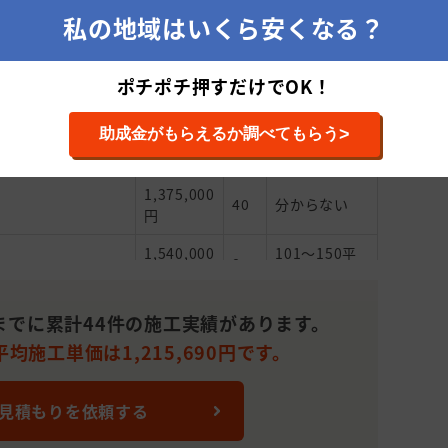
え(サイディング),
1,950,000
151～200平
私の地域はいくら安くなる？
23
い
円
米(46～60坪)
～50平米(15
ポチポチ押すだけでOK！
い
25,000円
15
坪)
>
助成金がもらえるか調べてもらう
え(サイディング),
748,000
51～100平米
50
い
円
(15～30坪)
1,375,000
40
分からない
円
1,540,000
101～150平
8
円
米(31～45坪)
水, 屋根の貼り替え
2,200,000
501平米(151
までに累計44件の施工実績があります。
15
円
坪)～
均施工単価は1,215,690円です。
1,100,000
101～150平
25
円
米(31～45坪)
 見積もりを依頼する
1,397,000
101～150平
28