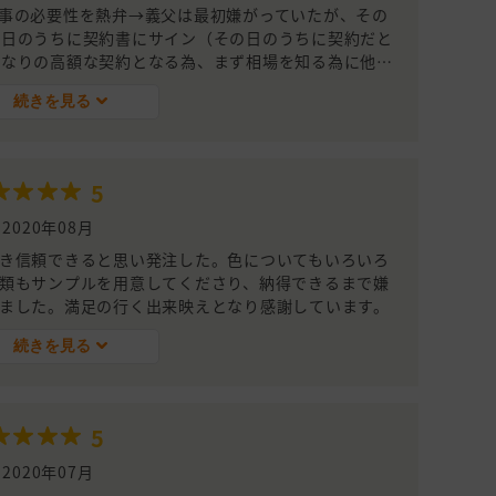
事の必要性を熱弁→義父は最初嫌がっていたが、その
の日のうちに契約書にサイン（その日のうちに契約だと
かなりの高額な契約となる為、まず相場を知る為に他の
決意→県内業者1社（K社）＋御社サイトにて紹介頂
続きを見る
り依頼→同じ施工内容での見積り結果、やはり最初のM
ぐに義父を説得し、クーリングオフ→色々とご教示下さ
見積りだった為に見送り）という流れでありました。
す。何にでもそうなんだと思いますが、損しない為に先
5
みました。
2020年08月
き信頼できると思い発注した。色についてもいろいろ
類もサンプルを用意してくださり、納得できるまで嫌
ました。満足の行く出来映えとなり感謝しています。
続きを見る
5
2020年07月