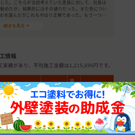
じた。こちらが当初考えていた塗装に対して、社長は
く勧めたが、結果的にはその通りだった。また色につい
のを選んだがこれもやはり正解であった。もう一つ重
（笑）
続きを見る
施工情報
実績があり、平均施工金額は1,215,690円です。
築
契約金額
年
面積
数
300,000
101～150平
19
円
米(31～45坪)
660,000
101～150平
26
円
米(31～45坪)