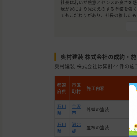
社長は若いが熱意とセンスの良さを感
我が家により見栄えのする塗装を強
てもこだわりがあり、社長の推したも
要なこととして、値段が一番安かった
奥村建装 株式会社の成約・
奥村建装 株式会社は累計44件の施工
都道
市区
施工内容
府県
町村
石川
金沢
外壁の塗装
県
市
石川
河北
屋根の塗装
県
郡