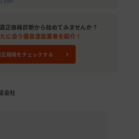
ou.com
790,000
51～100平米
水
22
円
(15～30坪)
1,400,000
151～200平
15
適正価格診断から始めてみませんか？
円
米(46～60坪)
なたに会う優良塗装業者を紹介！
2,000,000
501平米(151
水
30
円
坪)～
適正相場をチェックする
1,380,000
151～200平
32
円
米(46～60坪)
1,150,000
101～150平
14
円
米(31～45坪)
装会社
え(サイディング),
1,290,000
101～150平
14
い
円
米(31～45坪)
1,200,000
51～100平米
30
円
(15～30坪)
株式会
1,100,000
101～150平
累計施工件
30
円
米(31～45坪)
平均施工単