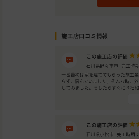
施工店口コミ情報
この施工店の評価
石川県野々市市
完工時期
一番最初は家を建ててもらった施工業
らず、悩んでいました。そんな時、外
してみました。そしたらすぐに３社
社目は電話連絡の他にショートメー
要件をメールで確認出来たのが良か
ったのでその後のやり取りがやりづら
な方でコミュニケーションがとりづ
ョンがしっかりとれないのは後々ト
この施工店の評価
は金額が一番高かったのと外壁の色
に決めました。連絡がとりやすくて
石川県小松市
完工時期：