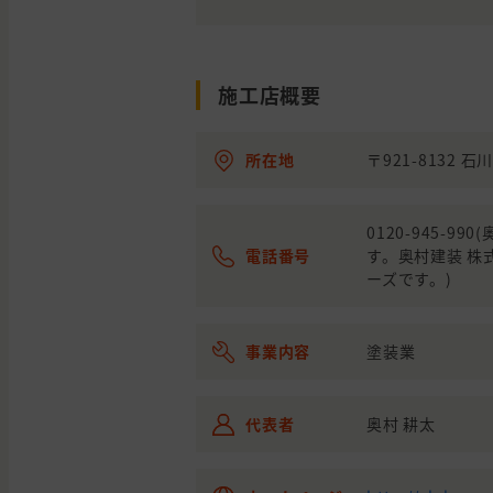
県
市
石川
金沢
わからないので相談した
県
市
施工店概要
石川
金沢
外壁の塗装
県
市
所在地
〒921-8132 
石川
金沢
外壁の貼り替え(サイディ
県
市
0120-945-
石川
野々
外壁の塗装
電話番号
す。奥村建装 
県
市市
ーズです。)
石川
小松
外壁と屋根の塗装
県
市
事業内容
塗装業
石川
白山
外壁と屋根の塗装
県
市
代表者
奥村 耕太
石川
金沢
外壁の塗装, わからない
県
市