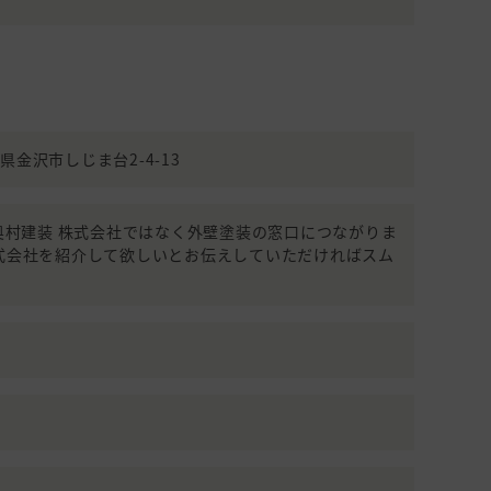
円
米(31～45坪)
い
77,000円
30
分からない
147,000
21
分からない
円
石川県金沢市しじま台2-4-13
2,200,000
501平米(151
ング)
21
円
坪)～
990(奥村建装 株式会社ではなく外壁塗装の窓口につながりま
1,170,000
101～150平
15
株式会社を紹介して欲しいとお伝えしていただければスム
円
米(31～45坪)
1,570,000
101～150平
18
円
米(31～45坪)
1,000,000
101～150平
30
円
米(31～45坪)
51～100平米
ので相談したい
56,870円
30
(15～30坪)