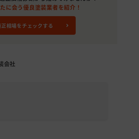
なたに会う優良塗装業者を紹介！
適正相場をチェックする
装会社
)
株式会
累計施工件
平均施工単