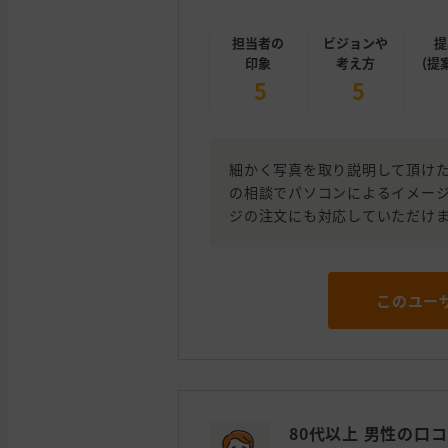
担当者の
ビジョンや
提
印象
考え方
(提
5
5
細かく写真を取り説明して頂け
の相談でパソコンによるイメー
ジの注文にも対応していただけ
このユー
80代以上 男性の口コ