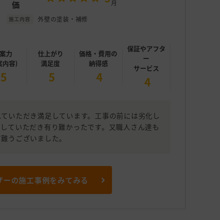
価
月
外壁の塗装・補修
施工内容
保証やアフタ
案力
仕上がり
価格・費用の
ー
案内容)
満足度
納得感
サービス
5
5
4
4
れていただき満足しています。工事の前には劣化し
明していただき有り難かったです。又職人さん達も
有難うございました。
ザーの施工事例をみてみる