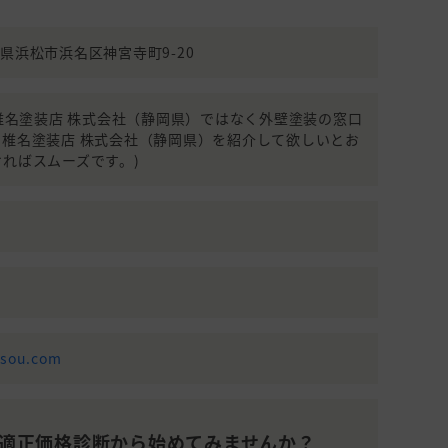
101～150平米(31～45
990,000円
13
坪)
静岡県浜松市浜名区神宮寺町9-20
990(椎名塗装店 株式会社（静岡県）ではなく外壁塗装の窓口
。椎名塗装店 株式会社（静岡県）を紹介して欲しいとお
ればスムーズです。)
osou.com
適正価格診断から始めてみませんか？