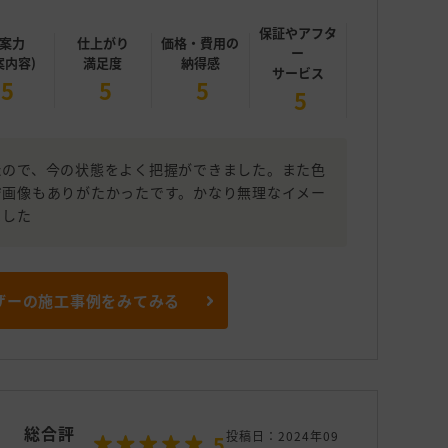
保証やアフタ
案力
仕上がり
価格・費用の
ー
案内容)
満足度
納得感
サービス
5
5
5
5
たので、今の状態をよく把握ができました。また色
ジ画像もありがたかったです。かなり無理なイメー
ました
ザーの施工事例をみてみる
総合評
投稿日：2024年09
5