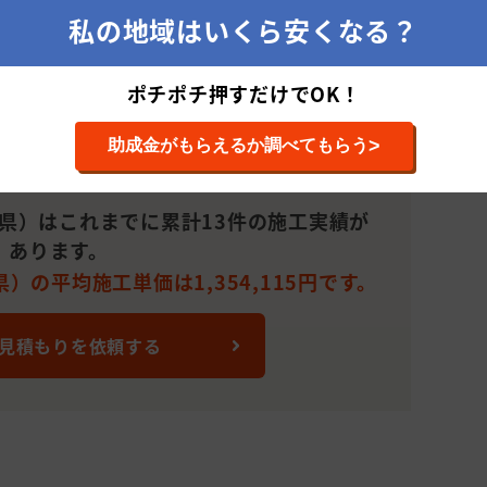
15
円
坪)
私の地域はいくら安くなる？
1,760,000
151～200平米(46～60
30
円
坪)
ポチポチ押すだけでOK！
1,732,500
51～100平米(15～30
20
円
坪)
>
助成金がもらえるか調べてもらう
談し
51～100平米(15～30
22,000円
16
坪)
岡県）はこれまでに累計13件の施工実績が
あります。
101～150平米(31～45
440,000円
37
坪)
）の平均施工単価は1,354,115円です。
1,287,000
101～150平米(31～45
50
円
坪)
 見積もりを依頼する
101～150平米(31～45
990,000円
15
坪)
1,430,000
151～200平米(46～60
18
円
坪)