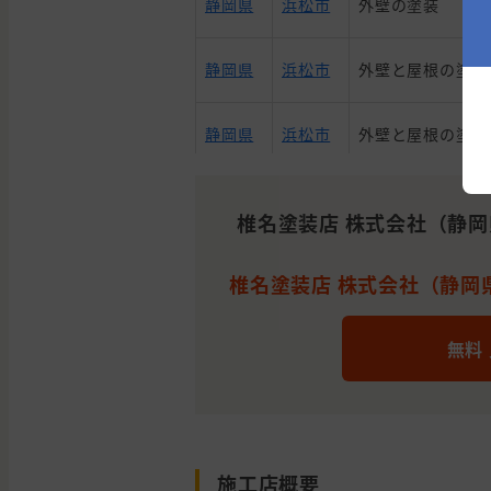
静岡県
浜松市
外壁の塗装
静岡県
浜松市
外壁と屋根の塗装
静岡県
浜松市
外壁と屋根の塗装
わからないので相
静岡県
浜松市
たい
椎名塗装店 株式会社（静
静岡県
浜松市
屋根の塗装
椎名塗装店 株式会社（静岡県
静岡県
湖西市
外壁の塗装
無料
静岡県
浜松市
外壁の塗装
静岡県
浜松市
外壁の塗装
施工店概要