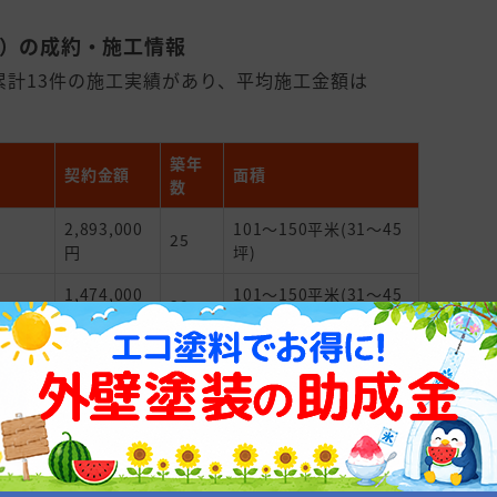
県）の成約・施工情報
累計13件の施工実績があり、平均施工金額は
築年
契約金額
面積
数
2,893,000
101～150平米(31～45
25
円
坪)
1,474,000
101～150平米(31～45
30
円
坪)
2,066,000
51～100平米(15～30
20
円
坪)
1,265,000
11
分からない
円
1,254,000
101～150平米(31～45