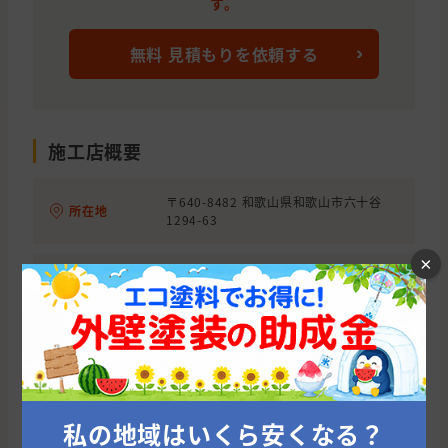
す。
無料 見積もりを依頼する
施工店概要
〒640-8482 和歌山県和歌山市六十谷
所在地
1294-63
×
0120-945-990(岡本建装 株式会社（和歌
山県）ではなく外壁塗装の窓口につなが
電話番号
ります。岡本建装 株式会社（和歌山県）
を紹介して欲しいとお伝えしていただけ
ればスムーズです。)
事業内容
塗装工事業、防水工事業
私の地域はいくら安くなる？