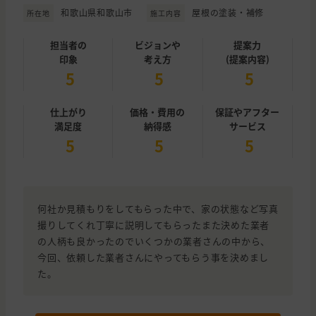
和歌山県和歌山市
屋根の塗装・補修
所在地
施工内容
担当者の
ビジョンや
提案力
印象
考え方
(提案内容)
5
5
5
仕上がり
価格・費用の
保証やアフター
満足度
納得感
サービス
5
5
5
何社か見積もりをしてもらった中で、家の状態など写真
撮りしてくれ丁寧に説明してもらったまた決めた業者
の人柄も良かったのでいくつかの業者さんの中から、
今回、依頼した業者さんにやってもらう事を決めまし
た。