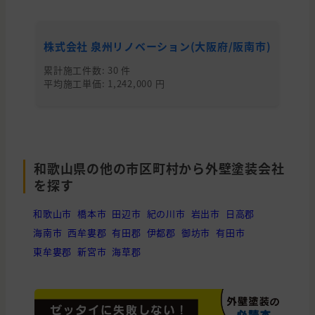
株式会社 泉州リノベーション(大阪府/阪南市)
山
累計施工件数: 30 件
累
平均施工単価: 1,242,000 円
平均
和歌山県の他の市区町村から外壁塗装会社
を探す
和歌山市
橋本市
田辺市
紀の川市
岩出市
日高郡
海南市
西牟婁郡
有田郡
伊都郡
御坊市
有田市
東牟婁郡
新宮市
海草郡