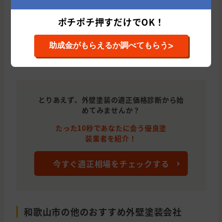
代表者
岡本 昌昭
ポチポチ押すだけでOK！
ホームページ
/clients/P_640a90cb2bdc7
>
助成金がもらえるか調べてもらう
とりあえず、外壁塗装の適正価格診断から始
めてみませんか？
たった10秒であなたに会う優良塗
装業者を紹介！
今すぐ適正相場をチェックする
和歌山市の他のおすすめ外壁塗装会社