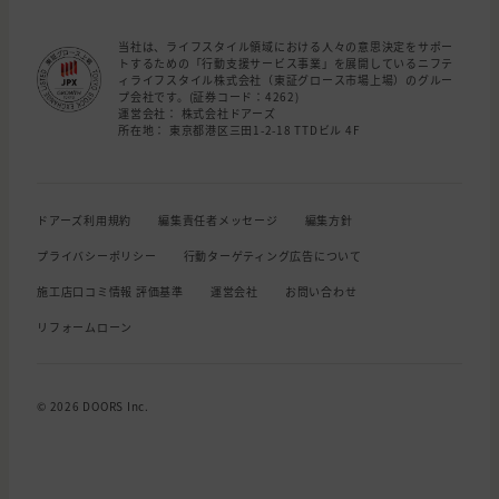
当社は、ライフスタイル領域における人々の意思決定をサポー
トするための「行動支援サービス事業」を展開しているニフテ
ィライフスタイル株式会社（東証グロース市場上場）のグルー
プ会社です。(証券コード：4262)
運営会社： 株式会社ドアーズ
所在地： 東京都港区三田1-2-18 TTDビル 4F
ドアーズ利用規約
編集責任者メッセージ
編集方針
プライバシーポリシー
行動ターゲティング広告について
施工店口コミ情報 評価基準
運営会社
お問い合わせ
リフォームローン
© 2026 DOORS Inc.