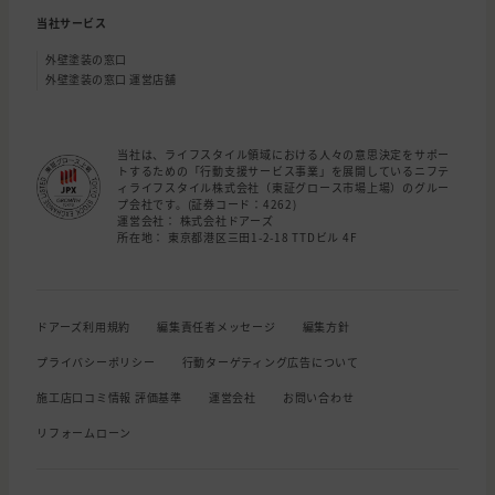
当社サービス
外壁塗装の窓口
外壁塗装の窓口 運営店舗
当社は、ライフスタイル領域における人々の意思決定をサポー
トするための「行動支援サービス事業」を展開しているニフテ
ィライフスタイル株式会社（東証グロース市場上場）のグルー
プ会社です。(証券コード：4262)
運営会社： 株式会社ドアーズ
所在地： 東京都港区三田1-2-18 TTDビル 4F
ドアーズ利用規約
編集責任者メッセージ
編集方針
プライバシーポリシー
行動ターゲティング広告について
施工店口コミ情報 評価基準
運営会社
お問い合わせ
リフォームローン