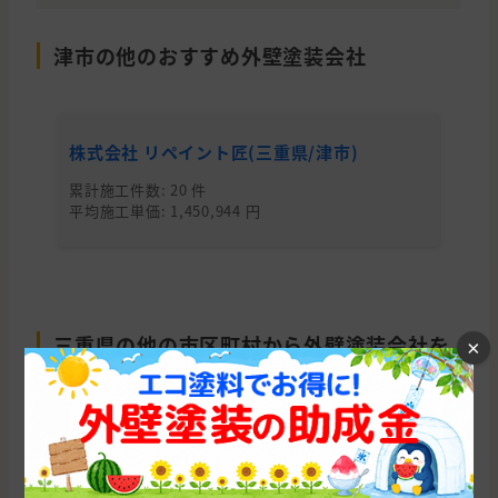
津市の他のおすすめ外壁塗装会社
株式会社 リペイント匠(三重県/津市)
メ
累計施工件数: 20 件
累
平均施工単価: 1,450,944 円
平均
三重県の他の市区町村から外壁塗装会社を
×
探す
津市
四日市市
鈴鹿市
桑名市
松阪市
伊勢市
名張市
三重郡
伊賀市
いなべ市
亀山市
度会郡
員弁郡
多気郡
志摩市
尾鷲市
鳥羽市
北牟婁郡
桑名郡
熊野市