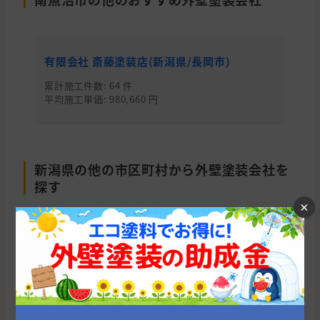
有限会社 斎藤塗装店(新潟県/長岡市)
有
累計施工件数: 64 件
累
平均施工単価: 980,660 円
平均
新潟県の他の市区町村から外壁塗装会社を
探す
×
新潟市
長岡市
上越市
加茂市
三条市
燕市
新発田市
五泉市
魚沼市
柏崎市
阿賀野市
南魚沼市
三島郡
妙高市
見附市
糸魚川市
小千谷市
十日町市
胎内市
北蒲原郡
西蒲原郡
南蒲原郡
南魚沼郡
中魚沼郡
刈羽郡