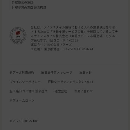
外壁塗装の窓口
外壁塗装の窓口 運営店舗
当社は、ライフスタイル領域における人々の意思決定をサポー
トするための「行動支援サービス事業」を展開しているニフテ
ィライフスタイル株式会社（東証グロース市場上場）のグルー
プ会社です。(証券コード：4262)
運営会社： 株式会社ドアーズ
所在地： 東京都港区三田1-2-18 TTDビル 4F
ドアーズ利用規約
編集責任者メッセージ
編集方針
プライバシーポリシー
行動ターゲティング広告について
施工店口コミ情報 評価基準
運営会社
お問い合わせ
リフォームローン
© 2026 DOORS Inc.