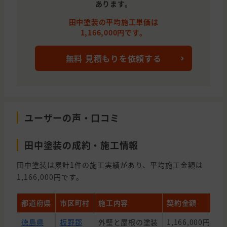
あります。
田中塗装の平均施工単価は
1,166,000円です。
無料 見積もりを依頼する
ユーザーの声・口コミ
田中塗装の成約・施工情報
田中塗装は累計1件の施工実績があり、平均施工金額は
1,166,000円です。
都道府県
市区町村
施工内容
契約金額
築
徳島県
板野郡
外壁と屋根の塗装
1,166,000円
1