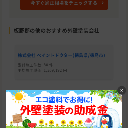
今すぐ適正相場をチェックする
板野郡の他のおすすめ外壁塗装会社
株式会社 ペイントドクター(徳島県/徳島市)
株
累計施工件数: 80 件
累
平均施工単価: 1,269,192 円
平均
×
徳島県の他の市区町村から外壁塗装会社を
探す
徳島市
板野郡
鳴門市
海部郡
阿南市
阿波市
小松島市
名西郡
三好市
吉野川市
三好郡
美馬市
勝浦郡
名東郡