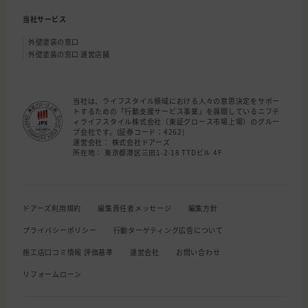
当社サービス
外壁塗装の窓口
外壁塗装の窓口 運営店舗
当社は、ライフスタイル領域における人々の意思決定をサポー
トするための「行動支援サービス事業」を展開しているニフテ
ィライフスタイル株式会社（東証グロース市場上場）のグルー
プ会社です。(証券コード：4262)
運営会社： 株式会社ドアーズ
所在地： 東京都港区三田1-2-18 TTDビル 4F
ドアーズ利用規約
編集責任者メッセージ
編集方針
プライバシーポリシー
行動ターゲティング広告について
施工店口コミ情報 評価基準
運営会社
お問い合わせ
リフォームローン