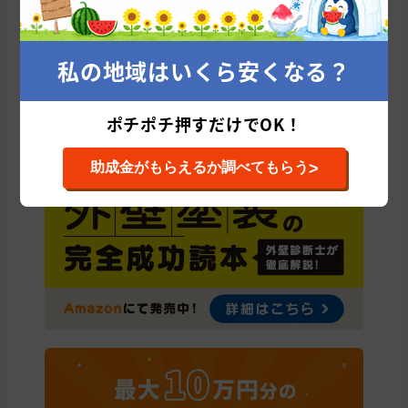
津市
四日市市
鈴鹿市
桑名市
松阪市
伊勢市
名張市
三重郡
伊賀市
いなべ市
亀山市
度会郡
員弁郡
多気郡
志摩市
尾鷲市
鳥羽市
北牟婁郡
桑名郡
熊野市
私の地域はいくら安くなる？
南牟婁郡
ポチポチ押すだけでOK！
>
助成金がもらえるか調べてもらう