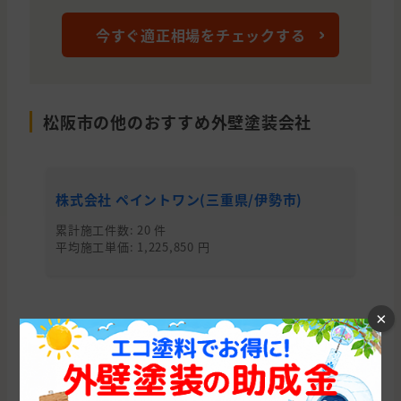
今すぐ適正相場をチェックする
松阪市の他のおすすめ外壁塗装会社
株式会社 ペイントワン(三重県/伊勢市)
株
累計施工件数: 20 件
累
平均施工単価: 1,225,850 円
平均
×
三重県の他の市区町村から外壁塗装会社を
探す