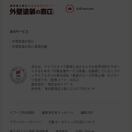
当社サービス
外壁塗装の窓口
外壁塗装の窓口 運営店舗
当社は、ライフスタイル領域における人々の意思決定をサポー
トするための「行動支援サービス事業」を展開しているニフテ
ィライフスタイル株式会社（東証グロース市場上場）のグルー
プ会社です。(証券コード：4262)
運営会社： 株式会社ドアーズ
所在地： 東京都港区三田1-2-18 TTDビル 4F
ドアーズ利用規約
編集責任者メッセージ
編集方針
プライバシーポリシー
行動ターゲティング広告について
施工店口コミ情報 評価基準
運営会社
お問い合わせ