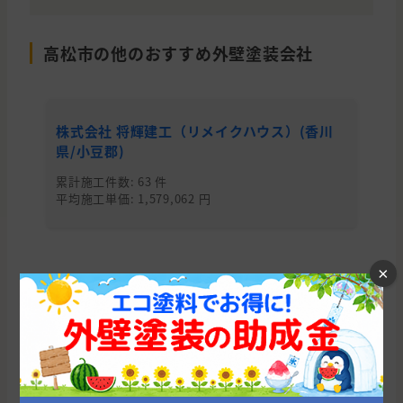
高松市の他のおすすめ外壁塗装会社
株式会社 将輝建工（リメイクハウス）(香川
株
県/小豆郡)
累
平均
累計施工件数: 63 件
平均施工単価: 1,579,062 円
×
香川県の他の市区町村から外壁塗装会社を
探す
高松市
丸亀市
三豊市
観音寺市
仲多度郡
坂出市
綾歌郡
さぬき市
木田郡
善通寺市
東かがわ市
小豆郡
香川郡