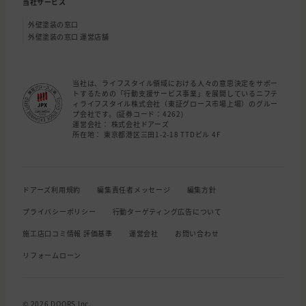
当社サービス
外壁塗装の窓口
外壁塗装の窓口 運営店舗
当社は、ライフスタイル領域における人々の意思決定をサポー
トするための「行動支援サービス事業」を展開しているニフテ
ィライフスタイル株式会社（東証グロース市場上場）のグルー
プ会社です。(証券コード：4262)
運営会社： 株式会社ドアーズ
所在地： 東京都港区三田1-2-18 TTDビル 4F
ドアーズ利用規約
編集責任者メッセージ
編集方針
プライバシーポリシー
行動ターゲティング広告について
施工店口コミ情報 評価基準
運営会社
お問い合わせ
リフォームローン
© 2026 DOORS Inc.