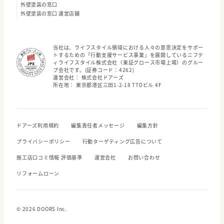
外壁塗装の窓口
外壁塗装の窓口 運営店舗
当社は、ライフスタイル領域における人々の意思決定をサポー
トするための「行動支援サービス事業」を展開しているニフテ
ィライフスタイル株式会社（東証グロース市場上場）のグルー
プ会社です。(証券コード：4262)
運営会社： 株式会社ドアーズ
所在地： 東京都港区三田1-2-18 TTDビル 4F
ドアーズ利用規約
編集責任者メッセージ
編集方針
プライバシーポリシー
行動ターゲティング広告について
施工店口コミ情報 評価基準
運営会社
お問い合わせ
リフォームローン
© 2026 DOORS Inc.