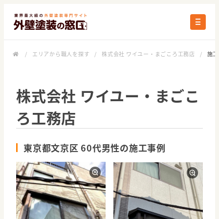
/
エリアから職人を探す
/
株式会社 ワイユー・まごころ工務店
/
施工
株式会社 ワイユー・まごこ
ろ工務店
東京都文京区 60代男性の施工事例