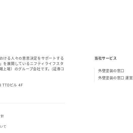
おける人々の意思決定をサポートする
当社サービス
」を展開しているニフティライフスタ
場上場）のグループ会社です。(証券コ
外壁塗装の窓口
外壁塗装の窓口 運
 TTDビル 4F
方針
ついて