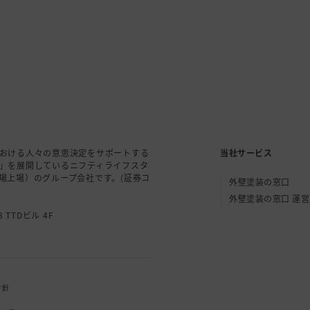
おける人々の意思決定をサポートする
当社サービス
」を展開しているニフティライフスタ
場上場）のグループ会社です。(証券コ
外壁塗装の窓口
外壁塗装の窓口 運
 TTDビル 4F
方針