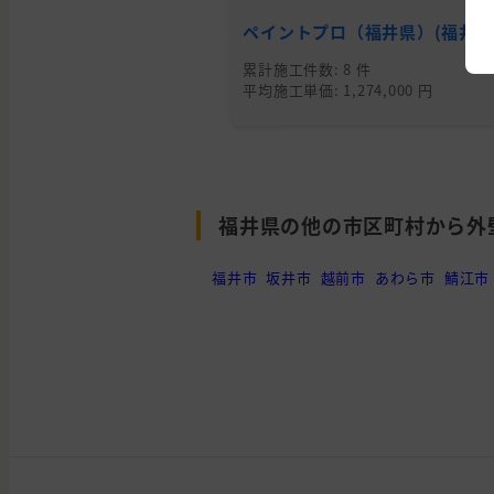
ペイントプロ（福井県）(福井県
累計施工件数: 8 件
平均施工単価: 1,274,000 円
福井県の他の市区町村から外
福井市
坂井市
越前市
あわら市
鯖江市