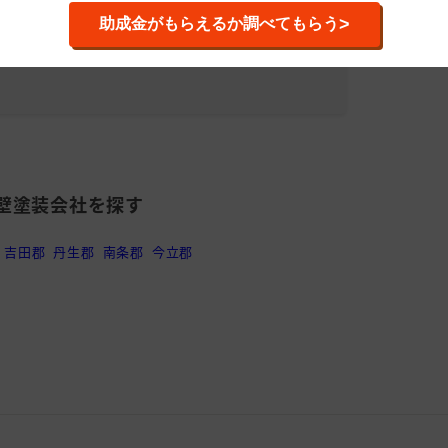
>
助成金がもらえるか調べてもらう
/福井市)
株式会社
累計施工件
平均施工単
壁塗装会社を探す
吉田郡
丹生郡
南条郡
今立郡