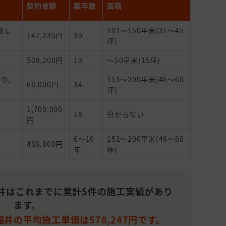
契約金額
築年数
面積
談し
101～150平米(31～45
147,235円
30
坪)
508,200円
10
～50平米(15坪)
り,
151～200平米(46～60
66,000円
34
坪)
1,700,000
18
分からない
円
6～10
151～200平米(46～60
469,800円
年
坪)
井はこれまでに累計5件の施工実績があり
ます。
井の平均施工単価は578,247円です。