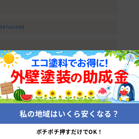
e3d7a1c66d
適正価格診断から始めてみませんか？
なたに会う優良塗装業者を紹介！
適正相場をチェックする
私の地域はいくら安くなる？
装会社
ポチポチ押すだけでOK！