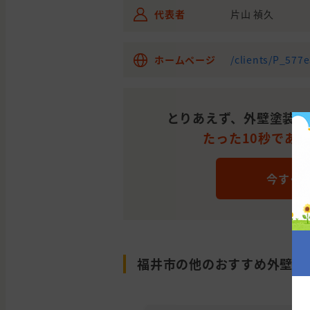
代表者
片山 禎久
ホームページ
/clients/P_577
とりあえず、外壁塗装の
たった10秒であ
今すぐ
福井市の他のおすすめ外壁塗