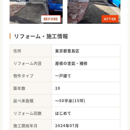
BEFORE
AFTER
リフォーム・施工情報
住所
東京都豊島区
リフォーム内容
屋根の塗装・補修
物件タイプ
一戸建て
築年数
10
延べ床面積
～50平米(15坪)
リフォーム回数
はじめて
施工開始年月
2024年07月