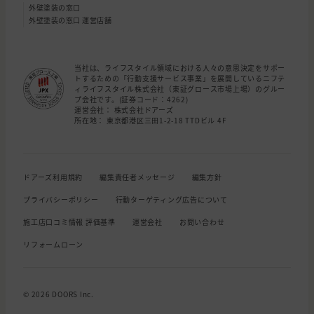
外壁塗装の窓口
外壁塗装の窓口 運営店舗
当社は、ライフスタイル領域における人々の意思決定をサポー
トするための「行動支援サービス事業」を展開しているニフテ
ィライフスタイル株式会社（東証グロース市場上場）のグルー
プ会社です。(証券コード：4262)
運営会社： 株式会社ドアーズ
所在地： 東京都港区三田1-2-18 TTDビル 4F
ドアーズ利用規約
編集責任者メッセージ
編集方針
プライバシーポリシー
行動ターゲティング広告について
施工店口コミ情報 評価基準
運営会社
お問い合わせ
リフォームローン
© 2026 DOORS Inc.