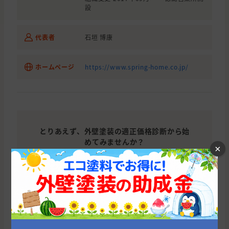
設
代表者
石垣 博康
ホームページ
https://www.spring-home.co.jp/
とりあえず、外壁塗装の適正価格診断から始
めてみませんか？
×
たった10秒であなたに会う優良塗
装業者を紹介！
今すぐ適正相場をチェックする