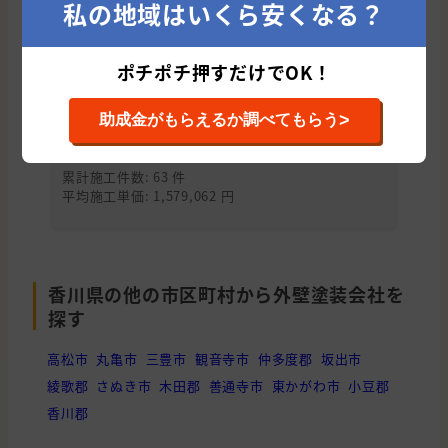
私の地域はいくら安くなる？
高松市の他のおすすめ外壁塗装会社
ポチポチ押すだけでOK！
株式会社 将輝建工（リメイクハウス）(香川
株
>
助成金がもらえるか調べてもらう
県/小豆郡)
累
平均
累計施工件数: 63 件
平均施工単価: 1,579,062 円
香川県の他の市区町村から外壁塗装会社を
探す
高松市
丸亀市
三豊市
観音寺市
仲多度郡
坂出市
綾歌郡
さぬき市
木田郡
善通寺市
東かがわ市
小豆郡
香川郡