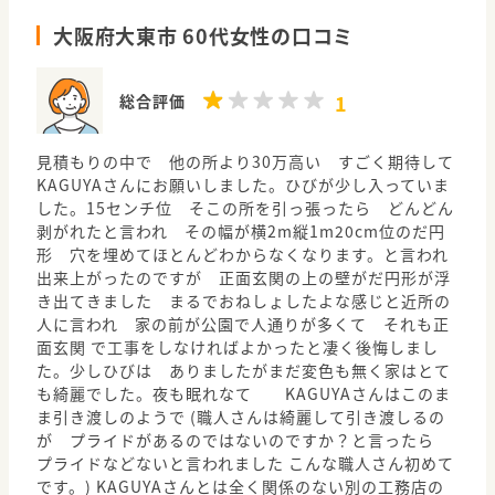
大阪府大東市 60代女性の口コミ
1
総合評価
見積もりの中で 他の所より30万高い すごく期待して
KAGUYAさんにお願いしました。ひびが少し入っていま
した。15センチ位 そこの所を引っ張ったら どんどん
剥がれたと言われ その幅が横2m縦1m20cm位のだ円
形 穴を埋めてほとんどわからなくなります。と言われ
出来上がったのですが 正面玄関の上の壁がだ円形が浮
き出てきました まるでおねしょしたよな感じと近所の
人に言われ 家の前が公園で人通りが多くて それも正
面玄関 で工事をしなければよかったと凄く後悔しまし
た。少しひびは ありましたがまだ変色も無く家はとて
も綺麗でした。夜も眠れなて KAGUYAさんはこのま
ま引き渡しのようで (職人さんは綺麗して引き渡しるの
が プライドがあるのではないのですか？と言ったら
プライドなどないと言われました こんな職人さん初めて
です。) KAGUYAさんとは全く関係のない別の工務店の