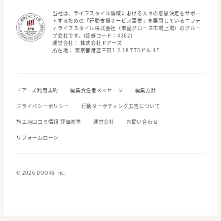
当社は、ライフスタイル領域における人々の意思決定をサポー
トするための「行動支援サービス事業」を展開しているニフテ
ィライフスタイル株式会社（東証グロース市場上場）のグルー
プ会社です。(証券コード：4262)
運営会社： 株式会社ドアーズ
所在地： 東京都港区三田1-2-18 TTDビル 4F
ドアーズ利用規約
編集責任者メッセージ
編集方針
プライバシーポリシー
行動ターゲティング広告について
施工店口コミ情報 評価基準
運営会社
お問い合わせ
リフォームローン
© 2026 DOORS Inc.