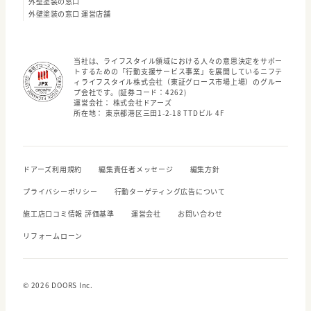
外壁塗装の窓口
外壁塗装の窓口 運営店舗
当社は、ライフスタイル領域における人々の意思決定をサポー
トするための「行動支援サービス事業」を展開しているニフテ
ィライフスタイル株式会社（東証グロース市場上場）のグルー
プ会社です。(証券コード：4262)
運営会社： 株式会社ドアーズ
所在地： 東京都港区三田1-2-18 TTDビル 4F
ドアーズ利用規約
編集責任者メッセージ
編集方針
プライバシーポリシー
行動ターゲティング広告について
施工店口コミ情報 評価基準
運営会社
お問い合わせ
リフォームローン
© 2026 DOORS Inc.