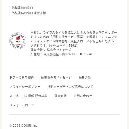
外壁塗装の窓口
外壁塗装の窓口 運営店舗
当社は、ライフスタイル領域における人々の意思決定をサポー
トするための「行動支援サービス事業」を展開しているニフテ
ィライフスタイル株式会社（東証グロース市場上場）のグルー
プ会社です。(証券コード：4262)
運営会社： 株式会社ドアーズ
所在地： 東京都港区三田1-2-18 TTDビル 4F
ドアーズ利用規約
編集責任者メッセージ
編集方針
プライバシーポリシー
行動ターゲティング広告について
施工店口コミ情報 評価基準
運営会社
お問い合わせ
リフォームローン
© 2026 DOORS Inc.