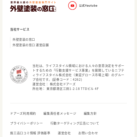
当社サービス
外壁塗装の窓口
外壁塗装の窓口 運営店舗
当社は、ライフスタイル領域における人々の意思決定をサポー
トするための「行動支援サービス事業」を展開しているニフテ
ィライフスタイル株式会社（東証グロース市場上場）のグルー
プ会社です。(証券コード：4262)
運営会社： 株式会社ドアーズ
所在地： 東京都港区三田1-2-18 TTDビル 4F
ドアーズ利用規約
編集責任者メッセージ
編集方針
プライバシーポリシー
行動ターゲティング広告について
施工店口コミ情報 評価基準
運営会社
お問い合わせ