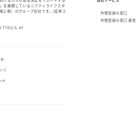
おける人々の意思決定をサポートする
当社サービス
」を展開しているニフティライフスタ
場上場）のグループ会社です。(証券コ
外壁塗装の窓口
外壁塗装の窓口 運
 TTDビル 4F
方針
ついて
わせ