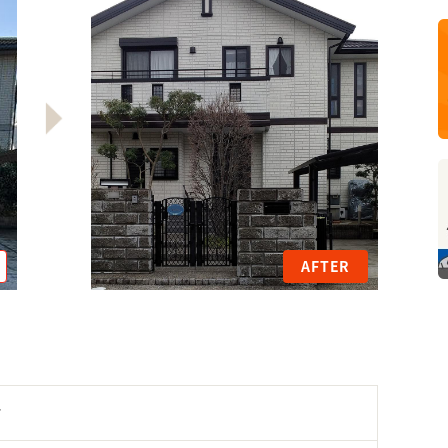
AFTER
市