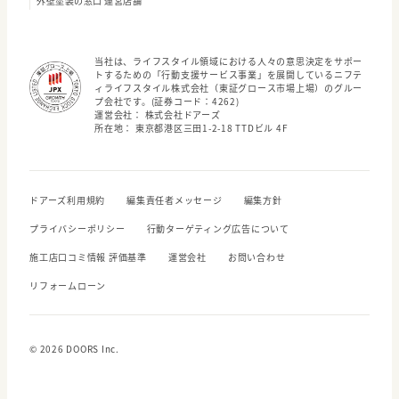
外壁塗装の窓口 運営店舗
当社は、ライフスタイル領域における人々の意思決定をサポー
トするための「行動支援サービス事業」を展開しているニフテ
ィライフスタイル株式会社（東証グロース市場上場）のグルー
プ会社です。(証券コード：4262)
運営会社： 株式会社ドアーズ
所在地： 東京都港区三田1-2-18 TTDビル 4F
ドアーズ利用規約
編集責任者メッセージ
編集方針
プライバシーポリシー
行動ターゲティング広告について
施工店口コミ情報 評価基準
運営会社
お問い合わせ
リフォームローン
© 2026 DOORS Inc.