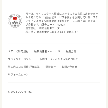
当社は、ライフスタイル領域における人々の意思決定をサポー
トするための「行動支援サービス事業」を展開しているニフテ
ィライフスタイル株式会社（東証グロース市場上場）のグルー
プ会社です。(証券コード：4262)
運営会社： 株式会社ドアーズ
所在地： 東京都港区三田1-2-18 TTDビル 4F
ドアーズ利用規約
編集責任者メッセージ
編集方針
プライバシーポリシー
行動ターゲティング広告について
施工店口コミ情報 評価基準
運営会社
お問い合わせ
リフォームローン
© 2026 DOORS Inc.